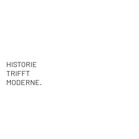
HISTORIE
TRIFFT
MODERNE.
In einem nahezu zwei Jahre dauernden
Renovierungsprojekt wurde das
denkmalgeschützte Haus von Erdgeschoss
bis Dachboden zu einem modernen
Lebensraum und umwerfender Kulisse für die
Kunstsammlung der Bewohner. Wo sich mit
Gemäuer und Kunst bereits zwei